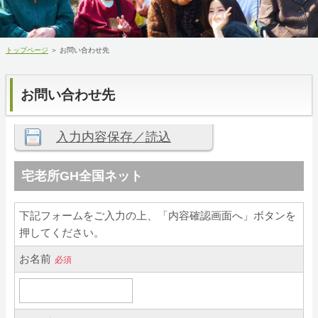
都道府県連絡会
トップページ
＞ お問い合わせ先
事業所検索
お問い合わせ先
入会案内
お問い合わせ先
ホーム
RSS購読
サイトマップ