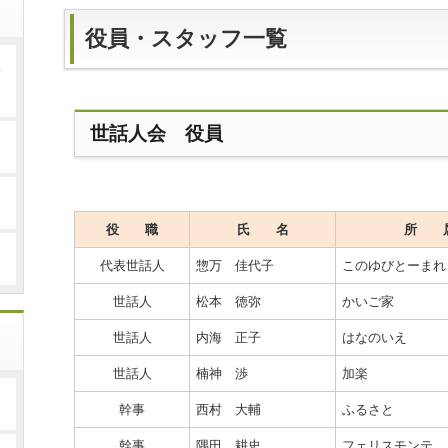
役員・スタッフ一覧
研
世話人会 役員
役 職
氏 名
所 
代表世話人
惣万 佳代子
このゆびとーまれ
世話人
松本 徳弥
かいご家
世話人
内海 正子
はなのいえ
世話人
楠神 渉
加楽
幹事
西村 大輔
ふるさと
幹事
隅田 耕史
フェリスモンテ