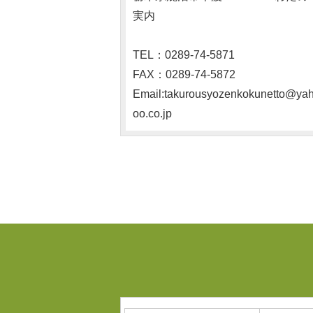
実内
TEL：0289‐74‐5871
FAX：0289-74-5872
Email:takurousyozenkokunetto@ya
oo.co.jp