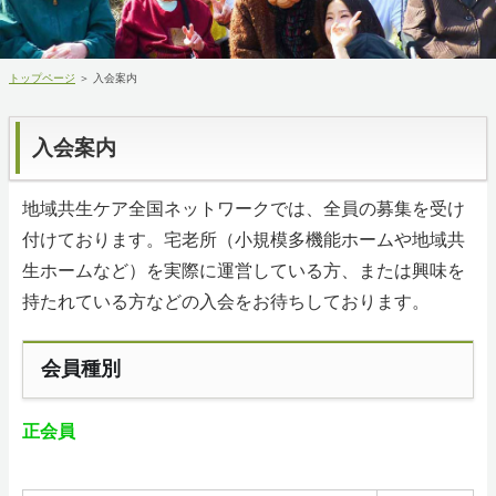
都道府県連絡会
トップページ
＞ 入会案内
事業所検索
入会案内
入会案内
地域共生ケア全国ネットワークでは、全員の募集を受け
お問い合わせ先
付けております。宅老所（小規模多機能ホームや地域共
ホーム
生ホームなど）を実際に運営している方、または興味を
持たれている方などの入会をお待ちしております。
RSS購読
会員種別
サイトマップ
正会員