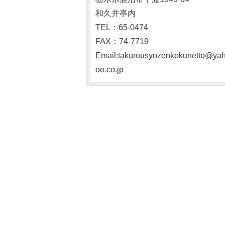
和久井亭内
TEL：65-0474
FAX：74-7719
Email:takurousyozenkokunetto@ya
oo.co.jp