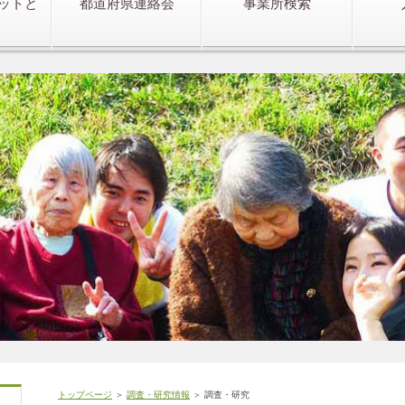
ットと
都道府県連絡会
事業所検索
トップページ
＞
調査・研究情報
＞ 調査・研究