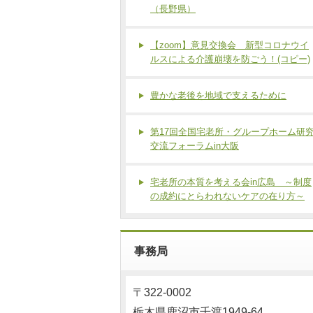
（長野県）
【zoom】意見交換会 新型コロナウイ
ルスによる介護崩壊を防ごう！(コピー)
豊かな老後を地域で支えるために
第17回全国宅老所・グループホーム研
交流フォーラムin大阪
宅老所の本質を考える会in広島 ～制度
の成約にとらわれないケアの在り方～
事務局
〒322-0002
栃木県鹿沼市千渡1949-64